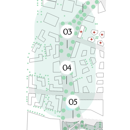
03
Peaväljak
04
Aktiivpark
05
Tiik ja kontsertal