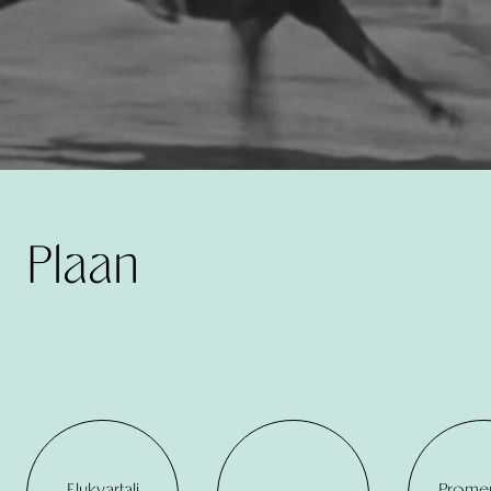
Plaan
Elukvartali
Prome