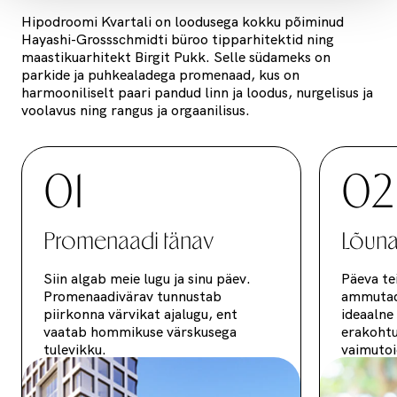
Hipodroomi Kvartali on loodusega kokku põiminud
Hayashi-Grossschmidti büroo tipparhitektid ning
maastikuarhitekt Birgit Pukk. Selle südameks on
parkide ja puhkealadega promenaad, kus on
harmooniliselt paari pandud linn ja loodus, nurgelisus ja
voolavus ning rangus ja orgaanilisus.
01
02
Promenaadi tänav
Lõun
Siin algab meie lugu ja sinu päev.
Päeva te
Promenaadivärav tunnustab
ammutada
piirkonna värvikat ajalugu, ent
ideaalne 
vaatab hommikuse värskusega
erakohtu
tulevikku.
vaimutoi