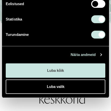
Eelistused
Statistika
FILTREERI KAARDIL
Turundamine
Meelelahutus
Sport
Haridus
Kaubandus
Näita andmeid
Ava Google Maps
Luba kõik
Karakteriga
Luba valik
keskkond