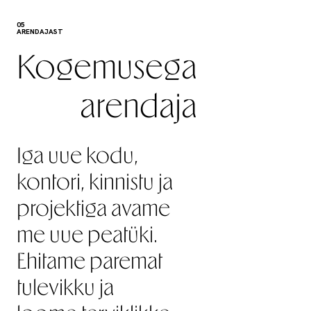
05
ARENDAJAST
Kogemusega
arendaja
Iga uue kodu,
kontori, kinnistu ja
projektiga avame
me uue peatüki.
Ehitame paremat
tulevikku ja