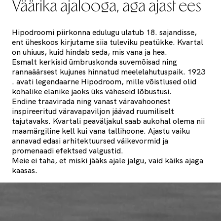
Väärika ajalooga, aga ajast ees
Hipodroomi piirkonna edulugu ulatub 18. sajandisse,
ent üheskoos kirjutame siia tuleviku peatükke. Kvartal
on uhiuus, kuid hindab seda, mis vana ja hea.
Esmalt kerkisid ümbruskonda suvemõisad ning
rannaäärsest kujunes hinnatud meelelahutuspaik. 1923
. avati legendaarne Hipodroom, mille võistlused olid
kohalike elanike jaoks üks väheseid lõbustusi.
Endine traavirada ning vanast väravahoonest
inspireeritud väravapaviljon jäävad ruumiliselt
tajutavaks. Kvartali peaväljakul saab aukohal olema nii
maamärgiline kell kui vana tallihoone. Ajastu vaiku
annavad edasi arhitektuursed väikevormid ja
promenaadi efektsed valgustid.
Meie ei taha, et miski jääks ajale jalgu, vaid käiks ajaga
kaasas.