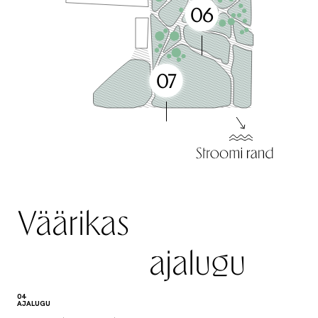
06
Vaateplatvorm
07
Pallimänguväljak ja
Väärikas
ajalugu
04
AJALUGU