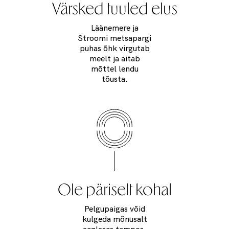
Värsked tuuled elus
Läänemere ja
Stroomi metsapargi
puhas õhk virgutab
meelt ja aitab
mõttel lendu
tõusta.
Ole päriselt kohal
Pelgupaigas võid
kulgeda mõnusalt
aeglases tempos,