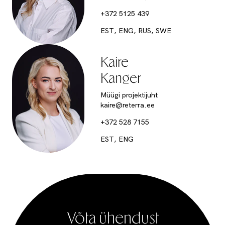
+372 5125 439
EST, ENG, RUS, SWE
Kaire
Kanger
Müügi projektijuht
kaire@reterra.ee
+372 528 7155
EST, ENG
Võta ühendust