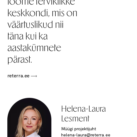
loome terviklikke
keskkondi, mis on
väärtuslikud nii
täna kui ka
aastakümnete
pärast.
reterra.ee
Helena-Laura
Lesment
Müügi projektijuht
helena-laura@reterra.ee