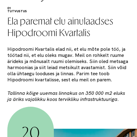
01
TUTVUSTUS
Ela paremat elu ainulaadses
Hipodroomi Kvartalis
Hipodroomi Kvartalis elad nii, et elu mõte pole töö, ja
töötad nii, et elu oleks mugav. Meil on rohkelt ruume
ärideks ja mõnusalt ruumi olemiseks. Siin oled metsaga
harmoonias ja siit leiad metsikult avastamist. Siin võid
olla ühtaegu looduses ja linnas. Parim tee toob
Hipodroomi kvartalisse, sest elu meil on parem.
Tallinna kõige uuemas linnakus on 350 000 m2 eluks
ja äriks vajalikku koos tervikliku infrastruktuuriga.
20