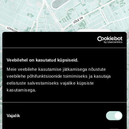
Telliskivi
Fotografiska
Loomelinnak
Veebilehel on kasutatud küpsiseid.
Meie veebilehe kasutamise jätkamisega nõustute
veebilehe põhifunktsioonide toimimiseks ja kasutaja
eelistuste salvestamiseks vajalike küpsiste
kasutamisega.
Nõusoleku
Vajalik
valik